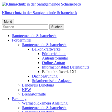
Springe
zum
Klimaschutz in der Samtgemeinde Scharnebeck
Inhalt
Primäres
Menü
Suchen
Menü
nach:
Samtgemeinde Scharnebeck
Fördermittel
Samtgemeinde Scharnebeck
Balkonkraftwerke
Förderrichtlinie
Antragsformular
Online-Antrag
Informationsblatt Datenschutz
Balkonkraftwerk 1X1
Dachbegrünung
Solarthermische Anlagen
Landkreis Lüneburg
KFW
Brennstoffhilfe
Beratung
Wärmebildkamera Anleitung
Samtgemeinde Scharnebeck