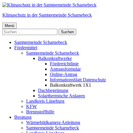
Springe
zum
Klimaschutz in der Samtgemeinde Scharnebeck
Inhalt
Primäres
Menü
Suchen
Menü
nach:
Samtgemeinde Scharnebeck
Fördermittel
Samtgemeinde Scharnebeck
Balkonkraftwerke
Förderrichtlinie
Antragsformular
Online-Antrag
Informationsblatt Datenschutz
Balkonkraftwerk 1X1
Dachbegrünung
Solarthermische Anlagen
Landkreis Lüneburg
KFW
Brennstoffhilfe
Beratung
Wärmebildkamera Anleitung
Samtgemeinde Scharnebeck