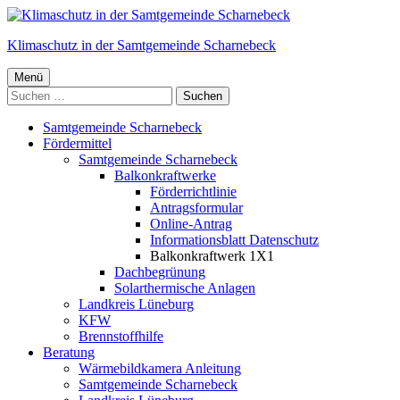
Springe
zum
Klimaschutz in der Samtgemeinde Scharnebeck
Inhalt
Primäres
Menü
Suchen
Menü
nach:
Samtgemeinde Scharnebeck
Fördermittel
Samtgemeinde Scharnebeck
Balkonkraftwerke
Förderrichtlinie
Antragsformular
Online-Antrag
Informationsblatt Datenschutz
Balkonkraftwerk 1X1
Dachbegrünung
Solarthermische Anlagen
Landkreis Lüneburg
KFW
Brennstoffhilfe
Beratung
Wärmebildkamera Anleitung
Samtgemeinde Scharnebeck