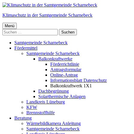
Springe
zum
Klimaschutz in der Samtgemeinde Scharnebeck
Inhalt
Primäres
Menü
Suchen
Menü
nach:
Samtgemeinde Scharnebeck
Fördermittel
Samtgemeinde Scharnebeck
Balkonkraftwerke
Förderrichtlinie
Antragsformular
Online-Antrag
Informationsblatt Datenschutz
Balkonkraftwerk 1X1
Dachbegrünung
Solarthermische Anlagen
Landkreis Lüneburg
KFW
Brennstoffhilfe
Beratung
Wärmebildkamera Anleitung
Samtgemeinde Scharnebeck