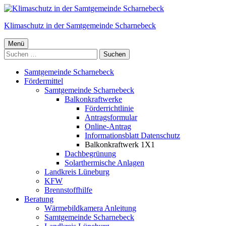
Springe
zum
Klimaschutz in der Samtgemeinde Scharnebeck
Inhalt
Primäres
Menü
Menü
Samtgemeinde Scharnebeck
Fördermittel
Samtgemeinde Scharnebeck
Balkonkraftwerke
Förderrichtlinie
Antragsformular
Online-Antrag
Informationsblatt Datenschutz
Balkonkraftwerk 1X1
Dachbegrünung
Solarthermische Anlagen
Landkreis Lüneburg
KFW
Brennstoffhilfe
Beratung
Wärmebildkamera Anleitung
Samtgemeinde Scharnebeck