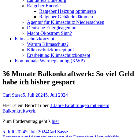
Landkreis Lüneburg
Ratgeber Energie
Ratgeber Heizung optimieren
Ratgeber Gebäude dämmen
Agentur für Klimaschutz Niedersachsen
Deutsche Energieagentur
Macht Ökostrom Sinn?
Klimaschutzkonzept
Warum Klimaschutz?
Klimaschutzkonzept.pdf
Erarbeitung Klimaschutzkonzept
Kommunale Wärmeplanung (KWP)
36 Monate Balkonkraftwerk: So viel Geld
habe ich bisher gespart
Autor
Veröffentlicht
Carl Sasse
5. Juli 2024
5. Juli 2024
am
Hier ist ein Bericht über
3 Jahre Erfahrungen mit einem
Balkonkraftwerk
.
Zum Förderantrag geht´s
hier
Veröffentlicht
Autor
5. Juli 2024
5. Juli 2024
Carl Sasse
am
Vorheriger