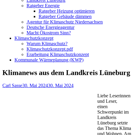
Landkreis Lüneburg
Ratgeber Energie
Ratgeber Heizung optimieren
Ratgeber Gebäude dämmen
Agentur für Klimaschutz Niedersachsen
Deutsche Energieagentur
Macht Ökostrom Sinn?
Klimaschutzkonzept
Warum Klimaschutz?
Klimaschutzkonzept.pdf
Erarbeitung Klimaschutzkonzept
Kommunale Wärmeplanung (KWP)
Klimanews aus dem Landkreis Lüneburg
Autor
Veröffentlicht
Carl Sasse
30. Mai 2024
30. Mai 2024
am
Liebe Leserinnen
und Leser,
einen
Schwerpunkt im
Landkreis
Lüneburg setzte
das Thema Klima
und Wohnen. Am