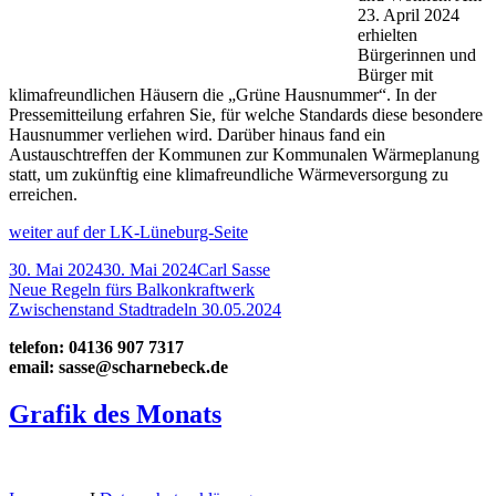
23. April 2024
erhielten
Bürgerinnen und
Bürger mit
klimafreundlichen Häusern die „Grüne Hausnummer“. In der
Pressemitteilung erfahren Sie, für welche Standards diese besondere
Hausnummer verliehen wird. Darüber hinaus fand ein
Austauschtreffen der Kommunen zur Kommunalen Wärmeplanung
statt, um zukünftig eine klimafreundliche Wärmeversorgung zu
erreichen.
weiter auf der LK-Lüneburg-Seite
Veröffentlicht
Autor
30. Mai 2024
30. Mai 2024
Carl Sasse
am
Beitragsnavigation
Vorheriger
Neue Regeln fürs Balkonkraftwerk
Beitrag:
Nächster
Zwischenstand Stadtradeln 30.05.2024
Beitrag
Haupt-
telefon: 04136 907 7317
email: sasse@scharnebeck.de
Seitenleiste
Grafik des Monats