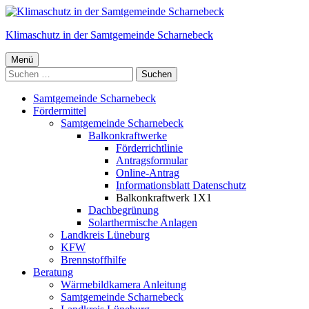
Springe
zum
Klimaschutz in der Samtgemeinde Scharnebeck
Inhalt
Primäres
Menü
Menü
Samtgemeinde Scharnebeck
Fördermittel
Samtgemeinde Scharnebeck
Balkonkraftwerke
Förderrichtlinie
Antragsformular
Online-Antrag
Informationsblatt Datenschutz
Balkonkraftwerk 1X1
Dachbegrünung
Solarthermische Anlagen
Landkreis Lüneburg
KFW
Brennstoffhilfe
Beratung
Wärmebildkamera Anleitung
Samtgemeinde Scharnebeck