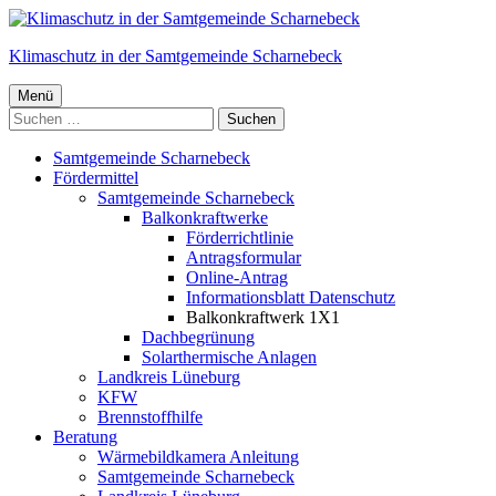
Springe
zum
Klimaschutz in der Samtgemeinde Scharnebeck
Inhalt
Primäres
Menü
Suchen
Menü
nach:
Samtgemeinde Scharnebeck
Fördermittel
Samtgemeinde Scharnebeck
Balkonkraftwerke
Förderrichtlinie
Antragsformular
Online-Antrag
Informationsblatt Datenschutz
Balkonkraftwerk 1X1
Dachbegrünung
Solarthermische Anlagen
Landkreis Lüneburg
KFW
Brennstoffhilfe
Beratung
Wärmebildkamera Anleitung
Samtgemeinde Scharnebeck