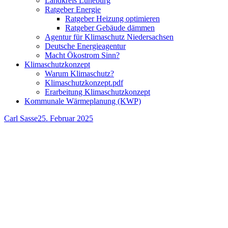
Landkreis Lüneburg
Ratgeber Energie
Ratgeber Heizung optimieren
Ratgeber Gebäude dämmen
Agentur für Klimaschutz Niedersachsen
Deutsche Energieagentur
Macht Ökostrom Sinn?
Klimaschutzkonzept
Warum Klimaschutz?
Klimaschutzkonzept.pdf
Erarbeitung Klimaschutzkonzept
Kommunale Wärmeplanung (KWP)
Autor
Veröffentlicht
Carl Sasse
25. Februar 2025
am