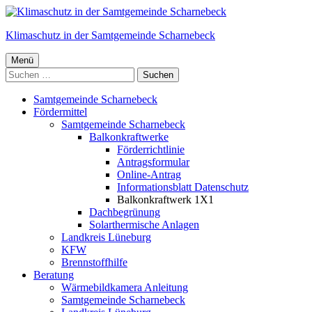
Springe
zum
Klimaschutz in der Samtgemeinde Scharnebeck
Inhalt
Primäres
Menü
Menü
Samtgemeinde Scharnebeck
Fördermittel
Samtgemeinde Scharnebeck
Balkonkraftwerke
Förderrichtlinie
Antragsformular
Online-Antrag
Informationsblatt Datenschutz
Balkonkraftwerk 1X1
Dachbegrünung
Solarthermische Anlagen
Landkreis Lüneburg
KFW
Brennstoffhilfe
Beratung
Wärmebildkamera Anleitung
Samtgemeinde Scharnebeck