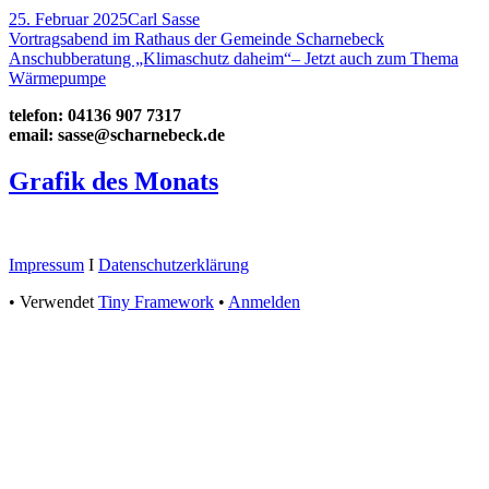
Veröffentlicht
Autor
25. Februar 2025
Carl Sasse
am
Beitragsnavigation
Vorheriger
Vortragsabend im Rathaus der Gemeinde Scharnebeck
Beitrag:
Nächster
Anschubberatung „Klimaschutz daheim“– Jetzt auch zum Thema
Beitrag
Wärmepumpe
Haupt-
telefon: 04136 907 7317
email: sasse@scharnebeck.de
Seitenleiste
Grafik des Monats
Footer
Impressum
I
Datenschutzerklärung
Inhalt
•
Verwendet
Tiny Framework
•
Anmelden