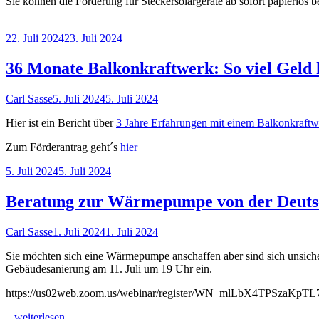
Sie können die Förderung für Steckersolargeräte ab sofort papierlos 
Veröffentlicht
22. Juli 2024
23. Juli 2024
am
36 Monate Balkonkraftwerk: So viel Geld h
Autor
Veröffentlicht
Carl Sasse
5. Juli 2024
5. Juli 2024
am
Hier ist ein Bericht über
3 Jahre Erfahrungen mit einem Balkonkraftw
Zum Förderantrag geht´s
hier
Veröffentlicht
5. Juli 2024
5. Juli 2024
am
Beratung zur Wärmepumpe von der Deuts
Autor
Veröffentlicht
Carl Sasse
1. Juli 2024
1. Juli 2024
am
Sie möchten sich eine Wärmepumpe anschaffen aber sind sich unsicher
Gebäudesanierung am 11. Juli um 19 Uhr ein.
https://us02web.zoom.us/webinar/register/WN_mlLbX4TPSzaKpTL7k
"Beratung
...weiterlesen