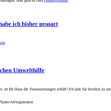
beantragen. Hier geht es zum
Onlineformular
abe ich bisher gespart
erk
.
chen Umwelthilfe
, ob Ihr Haus die Voraussetzungen erfüllt? Ich lade Sie herzlich zu 
ntnvA#/registration