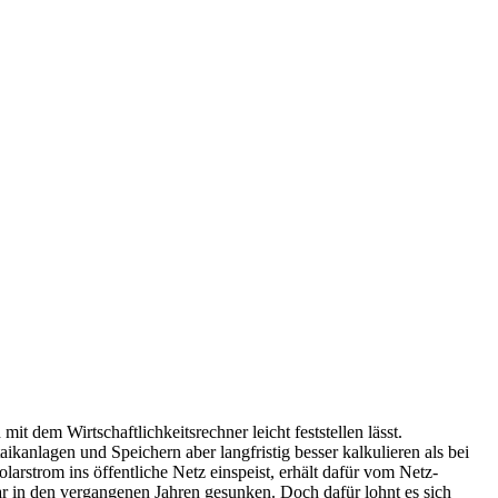
t dem Wirtschaftlichkeitsrechner leicht feststellen lässt.
anlagen und Speichern aber lang­fristig besser kalkulieren als bei
r­strom ins öffent­liche Netz einspeist, erhält dafür vom Netz­
zwar in den vergangenen Jahren gesunken. Doch dafür lohnt es sich