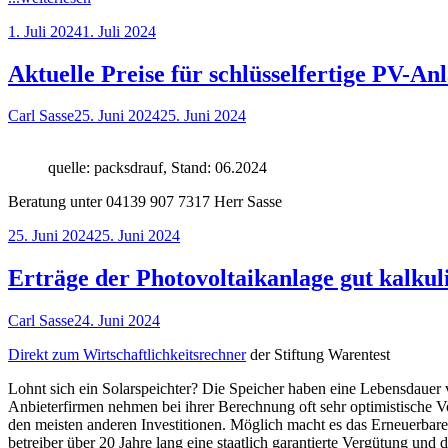
zur
Veröffentlicht
1. Juli 2024
1. Juli 2024
Wärmepumpe
am
von
der
Aktuelle Preise für schlüsselfertige PV-An
Deutschen
Umwelthilfe"
Autor
Veröffentlicht
Carl Sasse
25. Juni 2024
25. Juni 2024
am
quelle: packsdrauf, Stand: 06.2024
Beratung unter 04139 907 7317 Herr Sasse
Veröffentlicht
25. Juni 2024
25. Juni 2024
am
Erträge der Photovoltaikanlage gut kalkuli
Autor
Veröffentlicht
Carl Sasse
24. Juni 2024
am
Direkt zum Wirtschaftlichkeitsrechner
der Stiftung Warentest
Lohnt sich ein Solarspeichter? Die Speicher haben eine Lebensdauer von
Anbieterfirmen nehmen bei ihrer Berechnung oft sehr optimistische Vo
den meisten anderen Investitionen. Möglich macht es das Erneuer­bare-
betreiber über 20 Jahre lang eine staatlich garan­tierte Vergütung und