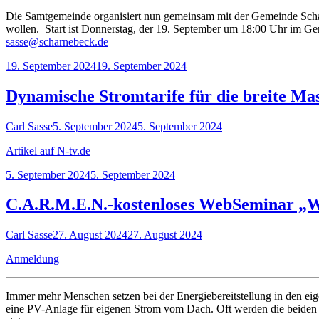
Die Samtgemeinde organisiert nun gemeinsam mit der Gemeinde Scha
wollen. Start ist Donnerstag, der 19. September um 18:00 Uhr im G
sasse@scharnebeck.de
Veröffentlicht
19. September 2024
19. September 2024
am
Dynamische Stromtarife für die breite Mas
Autor
Veröffentlicht
Carl Sasse
5. September 2024
5. September 2024
am
Artikel auf N-tv.de
Veröffentlicht
5. September 2024
5. September 2024
am
C.A.R.M.E.N.-kostenloses WebSeminar „W
Autor
Veröffentlicht
Carl Sasse
27. August 2024
27. August 2024
am
Anmeldung
Immer mehr Menschen setzen bei der Energiebereitstellung in den e
eine PV-Anlage für eigenen Strom vom Dach. Oft werden die beiden S