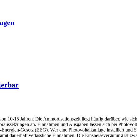
lagen
er­bar
 10-15 Jahren. Die Ammortisationszeit liegt häufig darüber, wie sich mi
raussetzungen an. Einnahmen und Ausgaben lassen sich bei Photovoltaik
Energien-Gesetz (EEG). Wer eine Photovoltaikanlage installiert und Sola
 damit dauer­haft verläss­liche Einnahmen. Die Einspeise­vergütung ist 