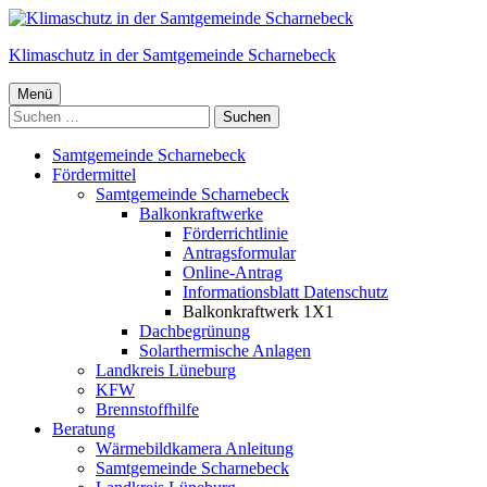
Springe
zum
Klimaschutz in der Samtgemeinde Scharnebeck
Inhalt
Primäres
Menü
Suchen
Menü
nach:
Samtgemeinde Scharnebeck
Fördermittel
Samtgemeinde Scharnebeck
Balkonkraftwerke
Förderrichtlinie
Antragsformular
Online-Antrag
Informationsblatt Datenschutz
Balkonkraftwerk 1X1
Dachbegrünung
Solarthermische Anlagen
Landkreis Lüneburg
KFW
Brennstoffhilfe
Beratung
Wärmebildkamera Anleitung
Samtgemeinde Scharnebeck