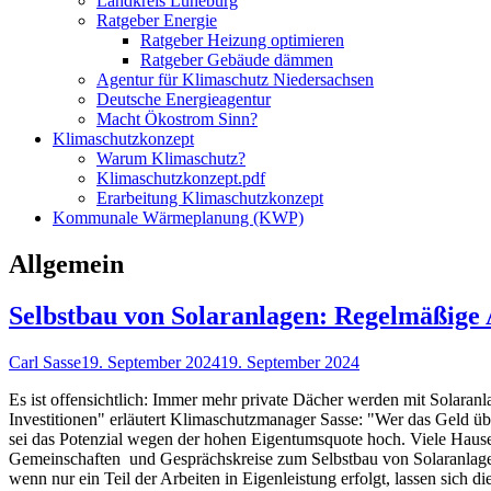
Landkreis Lüneburg
Ratgeber Energie
Ratgeber Heizung optimieren
Ratgeber Gebäude dämmen
Agentur für Klimaschutz Niedersachsen
Deutsche Energieagentur
Macht Ökostrom Sinn?
Klimaschutzkonzept
Warum Klimaschutz?
Klimaschutzkonzept.pdf
Erarbeitung Klimaschutzkonzept
Kommunale Wärmeplanung (KWP)
Kategorie:
Allgemein
Selbstbau von Solaranlagen: Regelmäßige 
Autor
Veröffentlicht
Carl Sasse
19. September 2024
19. September 2024
am
Es ist offensichtlich: Immer mehr private Dächer werden mit Solaranl
Investitionen" erläutert Klimaschutzmanager Sasse: "Wer das Geld übr
sei das Potenzial wegen der hohen Eigentumsquote hoch. Viele Hause
Gemeinschaften und Gesprächskreise zum Selbstbau von Solaranlagen 
wenn nur ein Teil der Arbeiten in Eigenleistung erfolgt, lassen sich 