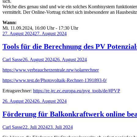
sich.
Welche dies genau sind und wie ein solches Kombisystem funktioni
vermittelt. Der Online-Vortrag richtet sich insbesondere an Hausbesitz
Wann:
Mi. 11.09.2024, 16:00 Uhr - 17:30 Uhr
Veröffentlicht
27. August 2024
27. August 2024
am
Tools für die Berechnung des PV Potenzia
Autor
Veröffentlicht
Carl Sasse
26. August 2024
26. August 2024
am
https://www.verbraucherzentrale.nrw/solarrechner
https://www.test.de/Photovoltaik-Rechner-1391893-0/
Ertragsrechner:
https://re.jrc.ec.europa.eu/pvg_tools/de/#PVP
Veröffentlicht
26. August 2024
26. August 2024
am
Förderung für Balkonkraftwerk online be
Autor
Veröffentlicht
Carl Sasse
22. Juli 2024
23. Juli 2024
am