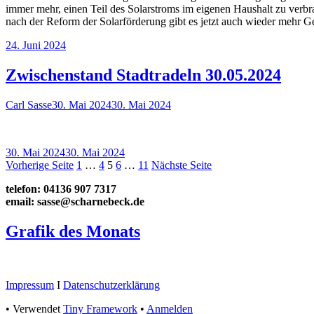
immer mehr, einen Teil des Solar­stroms im eigenen Haushalt zu verbra
nach der Reform der Solar­förderung gibt es jetzt auch wieder mehr Ge
Veröffentlicht
24. Juni 2024
am
Zwischenstand Stadtradeln 30.05.2024
Autor
Veröffentlicht
Carl Sasse
30. Mai 2024
30. Mai 2024
am
Veröffentlicht
30. Mai 2024
30. Mai 2024
am
Seitennummerierung
Seite
Seite
Seite
Seite
Seite
Vorherige Seite
1
…
4
5
6
…
11
Nächste Seite
der
Haupt-
telefon: 04136 907 7317
email: sasse@scharnebeck.de
Beiträge
Seitenleiste
Grafik des Monats
Footer
Impressum
I
Datenschutzerklärung
Inhalt
•
Verwendet
Tiny Framework
•
Anmelden