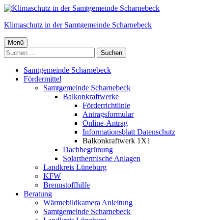
Springe
zum
Klimaschutz in der Samtgemeinde Scharnebeck
Inhalt
Primäres
Menü
Suchen
Menü
nach:
Samtgemeinde Scharnebeck
Fördermittel
Samtgemeinde Scharnebeck
Balkonkraftwerke
Förderrichtlinie
Antragsformular
Online-Antrag
Informationsblatt Datenschutz
Balkonkraftwerk 1X1
Dachbegrünung
Solarthermische Anlagen
Landkreis Lüneburg
KFW
Brennstoffhilfe
Beratung
Wärmebildkamera Anleitung
Samtgemeinde Scharnebeck