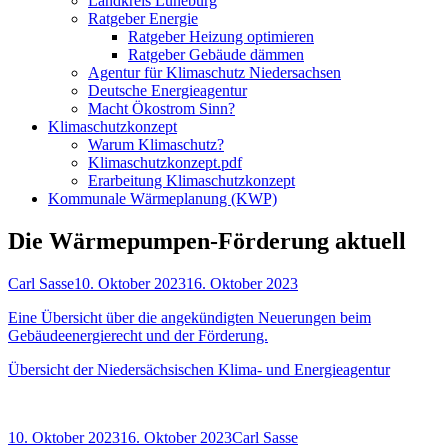
Landkreis Lüneburg
Ratgeber Energie
Ratgeber Heizung optimieren
Ratgeber Gebäude dämmen
Agentur für Klimaschutz Niedersachsen
Deutsche Energieagentur
Macht Ökostrom Sinn?
Klimaschutzkonzept
Warum Klimaschutz?
Klimaschutzkonzept.pdf
Erarbeitung Klimaschutzkonzept
Kommunale Wärmeplanung (KWP)
Die Wärmepumpen-Förderung aktuell
Autor
Veröffentlicht
Carl Sasse
10. Oktober 2023
16. Oktober 2023
am
Eine Übersicht über die angekündigten Neuerungen beim
Gebäudeenergierecht und der Förderung.
Übersicht der Niedersächsischen Klima- und Energieagentur
Veröffentlicht
Autor
10. Oktober 2023
16. Oktober 2023
Carl Sasse