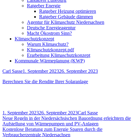
Landkreis Lüneburg
Ratgeber Energie
Ratgeber Heizung optimieren
Ratgeber Gebäude dämmen
Agentur für Klimaschutz Niedersachsen
Deutsche Energieagentur
Macht Ökostrom Sinn?
Klimaschutzkonzept
Warum Klimaschutz?
Klimaschutzkonzept.pdf
Erarbeitung Klimaschutzkonzept
Kommunale Wärmeplanung (KWP)
Autor
Veröffentlicht
Carl Sasse
1. September 2023
26. September 2023
am
Berechnen Sie die Rendite Ihrer Solar­anlage
Veröffentlicht
Autor
1. September 2023
26. September 2023
Carl Sasse
am
Beitragsnavigation
Vorheriger
Neue Regeln in der Niedersächsischen Bauordnung erleichtern die
Beitrag:
Aufstellung von Wärmepumpen und PV-Anlagen
Nächster
Kostenlose Beratung zum Energie Sparen durch die
Beitrag
Verbraucherzentrale Niedersachsen