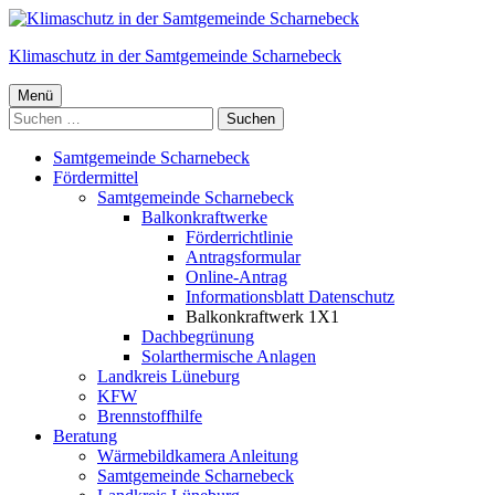
Springe
zum
Klimaschutz in der Samtgemeinde Scharnebeck
Inhalt
Primäres
Menü
Suchen
Menü
nach:
Samtgemeinde Scharnebeck
Fördermittel
Samtgemeinde Scharnebeck
Balkonkraftwerke
Förderrichtlinie
Antragsformular
Online-Antrag
Informationsblatt Datenschutz
Balkonkraftwerk 1X1
Dachbegrünung
Solarthermische Anlagen
Landkreis Lüneburg
KFW
Brennstoffhilfe
Beratung
Wärmebildkamera Anleitung
Samtgemeinde Scharnebeck