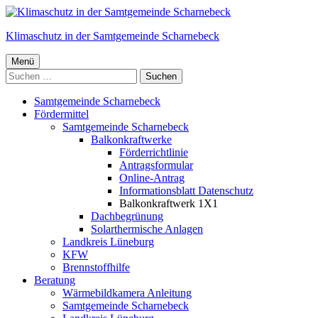
Springe
zum
Klimaschutz in der Samtgemeinde Scharnebeck
Inhalt
Primäres
Menü
Suchen
Menü
nach:
Samtgemeinde Scharnebeck
Fördermittel
Samtgemeinde Scharnebeck
Balkonkraftwerke
Förderrichtlinie
Antragsformular
Online-Antrag
Informationsblatt Datenschutz
Balkonkraftwerk 1X1
Dachbegrünung
Solarthermische Anlagen
Landkreis Lüneburg
KFW
Brennstoffhilfe
Beratung
Wärmebildkamera Anleitung
Samtgemeinde Scharnebeck