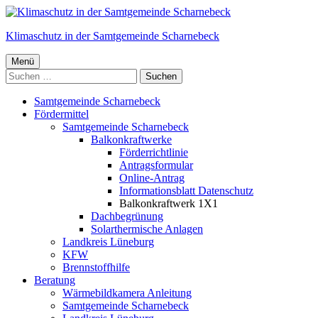
Springe
zum
Klimaschutz in der Samtgemeinde Scharnebeck
Inhalt
Primäres
Menü
Suchen
Menü
nach:
Samtgemeinde Scharnebeck
Fördermittel
Samtgemeinde Scharnebeck
Balkonkraftwerke
Förderrichtlinie
Antragsformular
Online-Antrag
Informationsblatt Datenschutz
Balkonkraftwerk 1X1
Dachbegrünung
Solarthermische Anlagen
Landkreis Lüneburg
KFW
Brennstoffhilfe
Beratung
Wärmebildkamera Anleitung
Samtgemeinde Scharnebeck