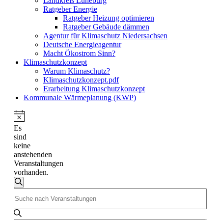
Landkreis Lüneburg
Ratgeber Energie
Ratgeber Heizung optimieren
Ratgeber Gebäude dämmen
Agentur für Klimaschutz Niedersachsen
Deutsche Energieagentur
Macht Ökostrom Sinn?
Klimaschutzkonzept
Warum Klimaschutz?
Klimaschutzkonzept.pdf
Erarbeitung Klimaschutzkonzept
Kommunale Wärmeplanung (KWP)
Es
sind
keine
anstehenden
Veranstaltungen
vorhanden.
Veranstaltungen
Suche
Bitte
Suche
Schlüsselwort
und
eingeben.
Suche