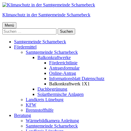
Springe
zum
Klimaschutz in der Samtgemeinde Scharnebeck
Inhalt
Primäres
Menü
Suchen
Menü
nach:
Samtgemeinde Scharnebeck
Fördermittel
Samtgemeinde Scharnebeck
Balkonkraftwerke
Förderrichtlinie
Antragsformular
Online-Antrag
Informationsblatt Datenschutz
Balkonkraftwerk 1X1
Dachbegrünung
Solarthermische Anlagen
Landkreis Lüneburg
KFW
Brennstoffhilfe
Beratung
Wärmebildkamera Anleitung
Samtgemeinde Scharnebeck