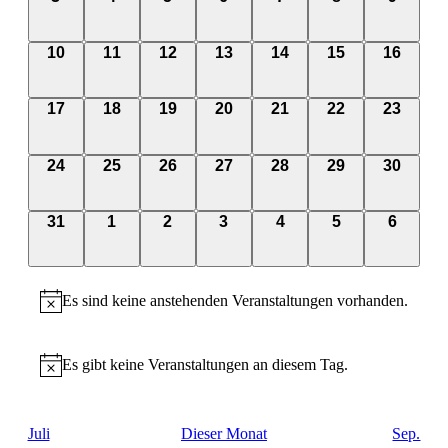
Veranstaltungen,
Veranstaltungen,
Veranstaltungen,
Veranstaltungen,
Veranstaltungen,
Veranstaltunge
Veranst
0
0
0
0
0
0
0
10
11
12
13
14
15
16
Veranstaltungen,
Veranstaltungen,
Veranstaltungen,
Veranstaltungen,
Veranstaltungen,
Veranstaltungen
Veransta
0
0
0
0
0
0
0
17
18
19
20
21
22
23
Veranstaltungen,
Veranstaltungen,
Veranstaltungen,
Veranstaltungen,
Veranstaltungen,
Veranstaltungen
Veransta
0
0
0
0
0
0
0
24
25
26
27
28
29
30
Veranstaltungen,
Veranstaltungen,
Veranstaltungen,
Veranstaltungen,
Veranstaltungen,
Veranstaltungen
Veransta
0
0
0
0
0
0
0
31
1
2
3
4
5
6
Veranstaltungen,
Veranstaltungen,
Veranstaltungen,
Veranstaltungen,
Veranstaltungen,
Veranstaltunge
Veranst
Es sind keine anstehenden Veranstaltungen vorhanden.
Es gibt keine Veranstaltungen an diesem Tag.
Juli
Dieser Monat
Sep.