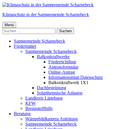
Springe
zum
Klimaschutz in der Samtgemeinde Scharnebeck
Inhalt
Primäres
Menü
Suchen
Menü
nach:
Samtgemeinde Scharnebeck
Fördermittel
Samtgemeinde Scharnebeck
Balkonkraftwerke
Förderrichtlinie
Antragsformular
Online-Antrag
Informationsblatt Datenschutz
Balkonkraftwerk 1X1
Dachbegrünung
Solarthermische Anlagen
Landkreis Lüneburg
KFW
Brennstoffhilfe
Beratung
Wärmebildkamera Anleitung
Samtgemeinde Scharnebeck