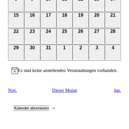
Veranstaltungen,
Veranstaltungen,
Veranstaltungen,
Veranstaltungen,
Veranstaltungen,
Veranstaltungen
Veransta
0
0
0
0
0
0
0
15
16
17
18
19
20
21
Veranstaltungen,
Veranstaltungen,
Veranstaltungen,
Veranstaltungen,
Veranstaltungen,
Veranstaltungen
Veransta
0
0
0
0
0
0
0
22
23
24
25
26
27
28
Veranstaltungen,
Veranstaltungen,
Veranstaltungen,
Veranstaltungen,
Veranstaltungen,
Veranstaltungen
Veransta
0
0
0
0
0
0
0
29
30
31
1
2
3
4
Veranstaltungen,
Veranstaltungen,
Veranstaltungen,
Veranstaltungen,
Veranstaltungen,
Veranstaltunge
Veranst
Es sind keine anstehenden Veranstaltungen vorhanden.
Nov.
Dieser Monat
Jan.
Kalender abonnieren