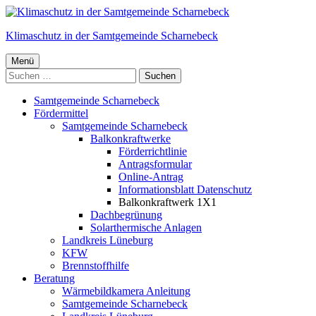
Springe
zum
Klimaschutz in der Samtgemeinde Scharnebeck
Inhalt
Primäres
Menü
Suchen
Menü
nach:
Samtgemeinde Scharnebeck
Fördermittel
Samtgemeinde Scharnebeck
Balkonkraftwerke
Förderrichtlinie
Antragsformular
Online-Antrag
Informationsblatt Datenschutz
Balkonkraftwerk 1X1
Dachbegrünung
Solarthermische Anlagen
Landkreis Lüneburg
KFW
Brennstoffhilfe
Beratung
Wärmebildkamera Anleitung
Samtgemeinde Scharnebeck