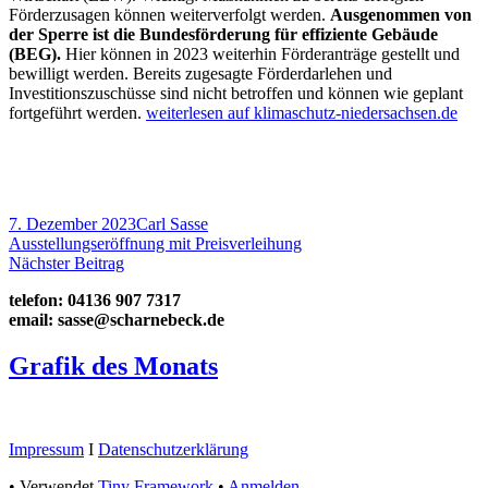
Förderzusagen können weiterverfolgt werden.
Ausgenommen von
der Sperre ist die Bundesförderung für effiziente Gebäude
(BEG).
Hier können in 2023 weiterhin Förderanträge gestellt und
bewilligt werden. Bereits zugesagte Förderdarlehen und
Investitionszuschüsse sind nicht betroffen und können wie geplant
fortgeführt werden.
weiterlesen auf klimaschutz-niedersachsen.de
Veröffentlicht
Autor
7. Dezember 2023
Carl Sasse
am
Beitragsnavigation
Vorheriger
Ausstellungseröffnung mit Preisverleihung
Beitrag:
Nächster
Nächster Beitrag
Beitrag
Haupt-
telefon: 04136 907 7317
email: sasse@scharnebeck.de
Seitenleiste
Grafik des Monats
Footer
Impressum
I
Datenschutzerklärung
Inhalt
•
Verwendet
Tiny Framework
•
Anmelden