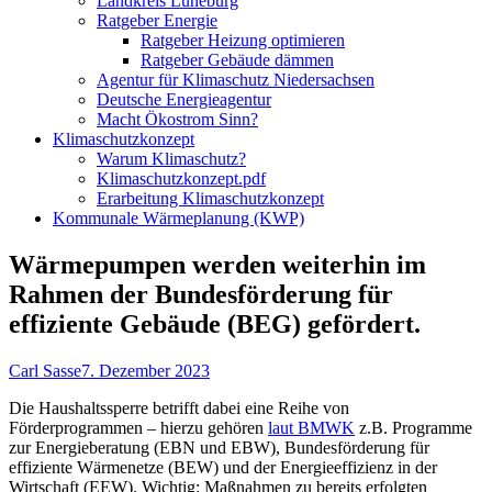
Landkreis Lüneburg
Ratgeber Energie
Ratgeber Heizung optimieren
Ratgeber Gebäude dämmen
Agentur für Klimaschutz Niedersachsen
Deutsche Energieagentur
Macht Ökostrom Sinn?
Klimaschutzkonzept
Warum Klimaschutz?
Klimaschutzkonzept.pdf
Erarbeitung Klimaschutzkonzept
Kommunale Wärmeplanung (KWP)
Wärmepumpen werden weiterhin im
Rahmen der Bundesförderung für
effiziente Gebäude (BEG) gefördert.
Autor
Veröffentlicht
Carl Sasse
7. Dezember 2023
am
Die Haushaltssperre betrifft dabei eine Reihe von
Förderprogrammen – hierzu gehören
laut BMWK
z.B. Programme
zur Energieberatung (EBN und EBW), Bundesförderung für
effiziente Wärmenetze (BEW) und der Energieeffizienz in der
Wirtschaft (EEW). Wichtig: Maßnahmen zu bereits erfolgten