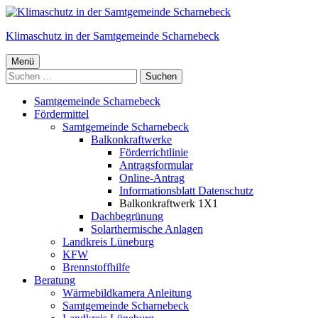
Springe
zum
Klimaschutz in der Samtgemeinde Scharnebeck
Inhalt
Primäres
Menü
Menü
Samtgemeinde Scharnebeck
Fördermittel
Samtgemeinde Scharnebeck
Balkonkraftwerke
Förderrichtlinie
Antragsformular
Online-Antrag
Informationsblatt Datenschutz
Balkonkraftwerk 1X1
Dachbegrünung
Solarthermische Anlagen
Landkreis Lüneburg
KFW
Brennstoffhilfe
Beratung
Wärmebildkamera Anleitung
Samtgemeinde Scharnebeck