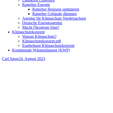
Landkreis Lüneburg
Ratgeber Energie
Ratgeber Heizung optimieren
Ratgeber Gebäude dämmen
Agentur für Klimaschutz Niedersachsen
Deutsche Energieagentur
Macht Ökostrom Sinn?
Klimaschutzkonzept
Warum Klimaschutz?
Klimaschutzkonzept.pdf
Erarbeitung Klimaschutzkonzept
Kommunale Wärmeplanung (KWP)
Autor
Veröffentlicht
Carl Sasse
24. August 2023
am