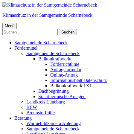
Springe
zum
Klimaschutz in der Samtgemeinde Scharnebeck
Inhalt
Primäres
Menü
Menü
Samtgemeinde Scharnebeck
Fördermittel
Samtgemeinde Scharnebeck
Balkonkraftwerke
Förderrichtlinie
Antragsformular
Online-Antrag
Informationsblatt Datenschutz
Balkonkraftwerk 1X1
Dachbegrünung
Solarthermische Anlagen
Landkreis Lüneburg
KFW
Brennstoffhilfe
Beratung
Wärmebildkamera Anleitung
Samtgemeinde Scharnebeck