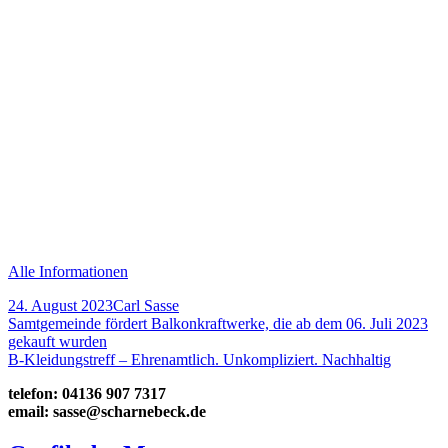
Alle Informationen
Veröffentlicht
Autor
24. August 2023
Carl Sasse
am
Beitragsnavigation
Vorheriger
Samtgemeinde fördert Balkonkraftwerke, die ab dem 06. Juli 2023
Beitrag:
gekauft wurden
Nächster
B-Kleidungstreff – Ehrenamtlich. Unkompliziert. Nachhaltig
Beitrag
Haupt-
telefon: 04136 907 7317
email: sasse@scharnebeck.de
Seitenleiste