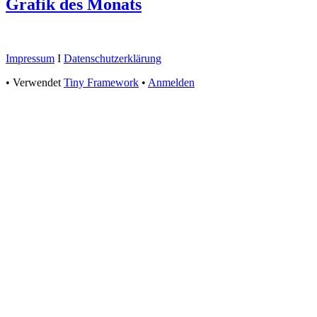
Grafik des Monats
Footer
Impressum
I
Datenschutzerklärung
Inhalt
•
Verwendet
Tiny Framework
•
Anmelden