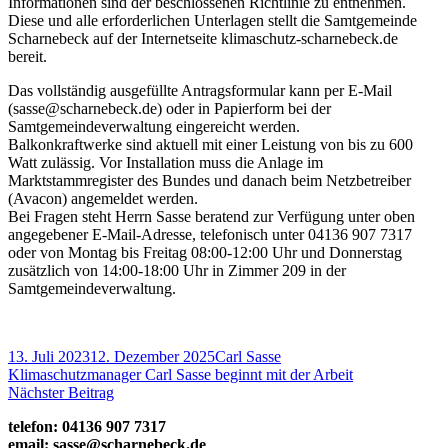
Informationen sind der beschlossenen Richtlinie zu entnehmen.
Diese und alle erforderlichen Unterlagen stellt die Samtgemeinde
Scharnebeck auf der Internetseite klimaschutz-scharnebeck.de
bereit.
Das vollständig ausgefüllte Antragsformular kann per E-Mail
(sasse@scharnebeck.de) oder in Papierform bei der
Samtgemeindeverwaltung eingereicht werden.
Balkonkraftwerke sind aktuell mit einer Leistung von bis zu 600
Watt zulässig. Vor Installation muss die Anlage im
Marktstammregister des Bundes und danach beim Netzbetreiber
(Avacon) angemeldet werden.
Bei Fragen steht Herrn Sasse beratend zur Verfügung unter oben
angegebener E-Mail-Adresse, telefonisch unter 04136 907 7317
oder von Montag bis Freitag 08:00-12:00 Uhr und Donnerstag
zusätzlich von 14:00-18:00 Uhr in Zimmer 209 in der
Samtgemeindeverwaltung.
Veröffentlicht
Autor
13. Juli 2023
12. Dezember 2025
Carl Sasse
am
Beitragsnavigation
Vorheriger
Klimaschutzmanager Carl Sasse beginnt mit der Arbeit
Beitrag:
Nächster
Nächster Beitrag
Beitrag
Haupt-
telefon: 04136 907 7317
email: sasse@scharnebeck.de