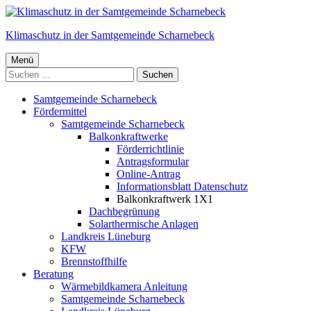
Springe
zum
Klimaschutz in der Samtgemeinde Scharnebeck
Inhalt
Primäres
Menü
Suchen
Menü
nach:
Samtgemeinde Scharnebeck
Fördermittel
Samtgemeinde Scharnebeck
Balkonkraftwerke
Förderrichtlinie
Antragsformular
Online-Antrag
Informationsblatt Datenschutz
Balkonkraftwerk 1X1
Dachbegrünung
Solarthermische Anlagen
Landkreis Lüneburg
KFW
Brennstoffhilfe
Beratung
Wärmebildkamera Anleitung
Samtgemeinde Scharnebeck