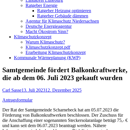
Landkreis Lüneburg
Ratgeber Energie
Ratgeber Heizung optimieren
Ratgeber Gebäude dämmen
Agentur für Klimaschutz Niedersachsen
Deutsche Energieagentur
Macht Ökostrom Sinn?
Klimaschutzkonzept
Warum Klimaschutz?
Klimaschutzkonzept.pdf
Erarbeitung Klimaschutzkonzept
Kommunale Wärmeplanung (KWP)
Samtgemeinde fördert Balkonkraftwerke,
die ab dem 06. Juli 2023 gekauft wurden
Autor
Veröffentlicht
Carl Sasse
13. Juli 2023
12. Dezember 2025
am
Antragsformular
Der Rat der Samtgemeinde Scharnebeck hat am 05.07.2023 die
Förderung von Balkonkraftwerken beschlossen. Der Zuschuss für
die Anschaffung einer sogenannten Steckersolaranlage beträgt 75,- €
und kann seit dem 06.07.2023 beantragt werden. Nähere