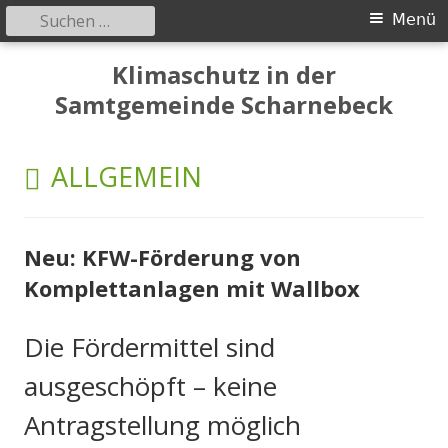
Primäres
Menü
Menü
Springe
Klimaschutz in der
zum
Samtgemeinde Scharnebeck
Inhalt
KATEGORIE:
ALLGEMEIN
Neu: KFW-Förderung von
Komplettanlagen mit Wallbox
Die Fördermittel sind
ausgeschöpft – keine
Antragstellung möglich