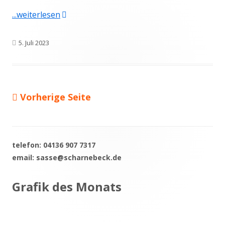
"Klimaschutzmanager Carl Sasse beginnt mit
...weiterlesen
Veröffentlicht
5. Juli 2023
am
Vorherige Seite
Seitennummerierung
der
Beiträge
telefon: 04136 907 7317
Haupt-
email: sasse@scharnebeck.de
Seitenleiste
Grafik des Monats