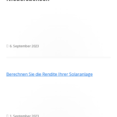
Veröffentlicht
6. September 2023
am
Berechnen Sie die Rendite Ihrer Solar­anlage
Veröffentlicht
1. September 2023