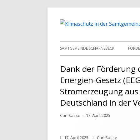
Springe
zum
Inhalt
Primäres
SAMTGEMEINDE SCHARNEBECK
FÖRDE
Menü
SAMT
Dank der Förderung 
LAND
Energien-Gesetz (EEG)
KFW
Stromerzeugung aus 
Deutschland in der 
BREN
Autor
Veröffentlicht
Carl Sasse
17. April 2025
am
Veröffentlicht
Autor
17. April 2025
Carl Sasse