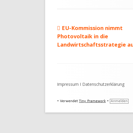
am
Vorheriger
EU-Kommission nimmt
Beitragsnavigation
Beitrag:
Photovoltaik in die
Landwirtschaftsstrategie a
Footer
Inhalt
Impressum
I
Datenschutzerklärung
•
Verwendet
Tiny Framework
•
Anmelden