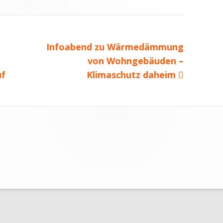
MACHT ÖKOSTROM SINN?
Nächster
Infoabend zu Wärmedämmung
Beitrag
von Wohngebäuden –
uf
Klimaschutz daheim