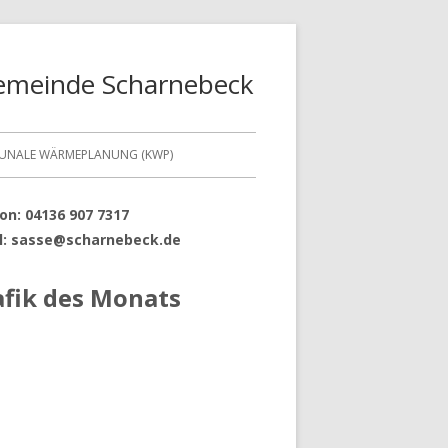
gemeinde Scharnebeck
NALE WÄRMEPLANUNG (KWP)
RDERRICHTLINIE
on: 04136 907 7317
upt-
l: sasse@scharnebeck.de
TRAGSFORMULAR
tenleiste
LINE-ANTRAG
afik des Monats
 OPTIMIEREN
FORMATIONSBLATT DATENSCHUTZ
E DÄMMEN
LKONKRAFTWERK 1X1