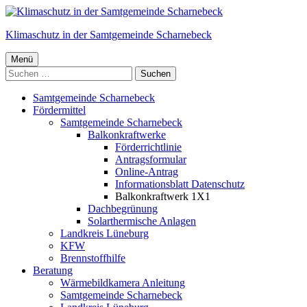
Springe
zum
Klimaschutz in der Samtgemeinde Scharnebeck
Inhalt
Primäres
Menü
Suchen
Menü
nach:
Samtgemeinde Scharnebeck
Fördermittel
Samtgemeinde Scharnebeck
Balkonkraftwerke
Förderrichtlinie
Antragsformular
Online-Antrag
Informationsblatt Datenschutz
Balkonkraftwerk 1X1
Dachbegrünung
Solarthermische Anlagen
Landkreis Lüneburg
KFW
Brennstoffhilfe
Beratung
Wärmebildkamera Anleitung
Samtgemeinde Scharnebeck