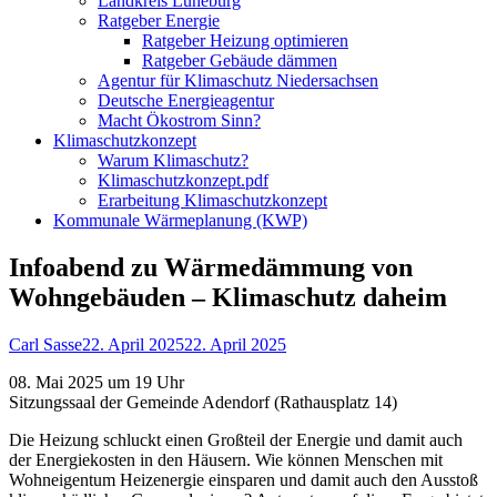
Landkreis Lüneburg
Ratgeber Energie
Ratgeber Heizung optimieren
Ratgeber Gebäude dämmen
Agentur für Klimaschutz Niedersachsen
Deutsche Energieagentur
Macht Ökostrom Sinn?
Klimaschutzkonzept
Warum Klimaschutz?
Klimaschutzkonzept.pdf
Erarbeitung Klimaschutzkonzept
Kommunale Wärmeplanung (KWP)
Infoabend zu Wärmedämmung von
Wohngebäuden – Klimaschutz daheim
Autor
Veröffentlicht
Carl Sasse
22. April 2025
22. April 2025
am
08. Mai 2025 um 19 Uhr
Sitzungssaal der Gemeinde Adendorf (Rathausplatz 14)
Die Heizung schluckt einen Großteil der Energie und damit auch
der Energiekosten in den Häusern. Wie können Menschen mit
Wohneigentum Heizenergie einsparen und damit auch den Ausstoß